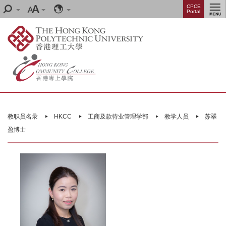
Skip
Menu
CPCE
Search
Font
Language
Portal
to
size
main
content
Main
content
教职员名录
HKCC
工商及款待业管理学部
教学人员
苏翠
start
盈博士