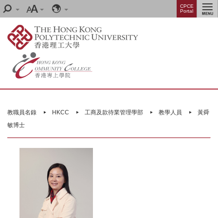
Skip
Menu
CPCE
Search
Font
Language
Portal
to
size
main
content
Main
content
教職員名錄
HKCC
工商及款待業管理學部
教學人員
黃舜
start
敏博士