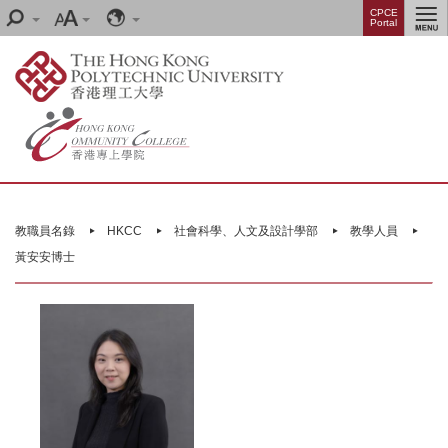
Skip
Menu
CPCE
Search
Font
Language
Portal
to
size
main
content
Main
content
教職員名錄
HKCC
社會科學、人文及設計學部
教學人員
start
黃安安博士