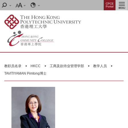
Skip
Menu
CPCE
Search
Font
Language
Portal
to
size
main
content
Main
content
教职员名录
HKCC
工商及款待业管理学部
教学人员
start
TAVITIYAMAN Pimtong博士